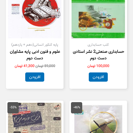
کتب حسابداری
پایه کنکور انسانی(دهم + یازدهم)
حسابداری صنعتی2 نشر استادی
علوم و فنون ادبی پایه مشاوران
دست دوم
دست دوم
100,000
تومان
59,000
تومان
41,300
تومان
افزودن
افزودن
قیمت
قیمت
قیمت
قیمت
اصلی
فعلی
اصلی
فعلی
-55%
-46%
175,000 تومان
95,000 تومان
55,000 تومان
5,000
بود.
است.
بود.
است.