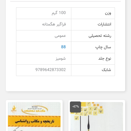
وزن
100 گرم
انتشارات
فراگیر هگمتانه
رشته تحصیلی
عمومی
سال چاپ
88
نوع جلد
شومیز
شابک
9789642873302
قیمت
قیمت
اصلی
فعلی
-47%
150,000 تومان
80,000 تومان
بود.
است.