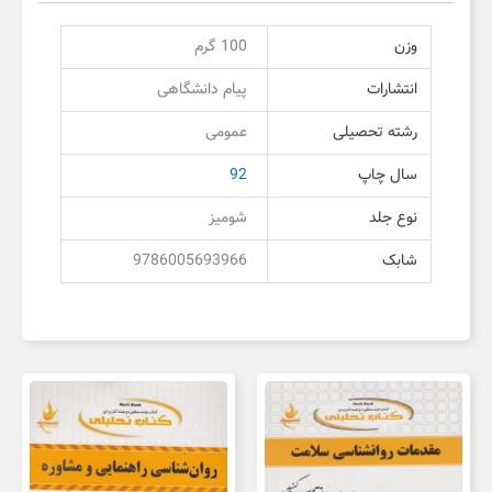
وزن
100 گرم
انتشارات
پیام دانشگاهی
رشته تحصیلی
عمومی
سال چاپ
92
نوع جلد
شومیز
شابک
9786005693966