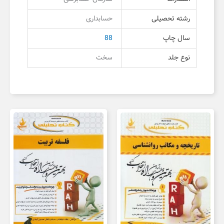
رشته تحصیلی
حسابداری
سال چاپ
88
نوع جلد
سخت