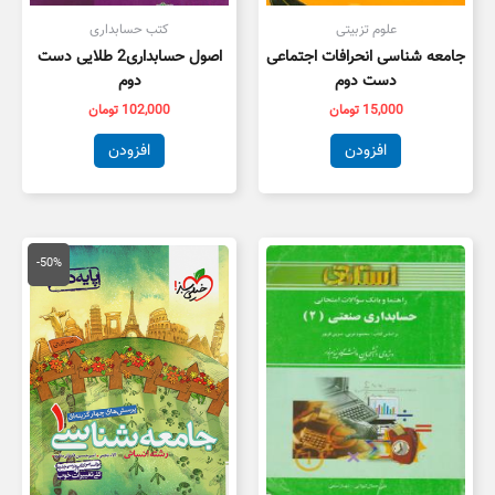
علوم تزبیتی
کتب حسابداری
جامعه شناسی انحرافات اجتماعی
اصول حسابداری2 طلایی دست
دست دوم
دوم
15,000
تومان
102,000
تومان
افزودن
افزودن
قیمت
قیمت
اصلی
فعلی
-50%
50,000 تومان
5,000
بود.
است.