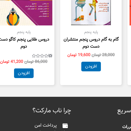
پایه پنجم
پایه پنجم
گام به گام دروس پنجم منتشران
دروس طلایی پنجم کاگو دست
دست دوم
دوم
28,000
تومان
19,600
تومان
امتیاز
86,000
تومان
41,200
تومان
1.00
افزودن
از
5
افزودن
سریع
چرا ناب مارکت؟
پرداخت امن
ررات