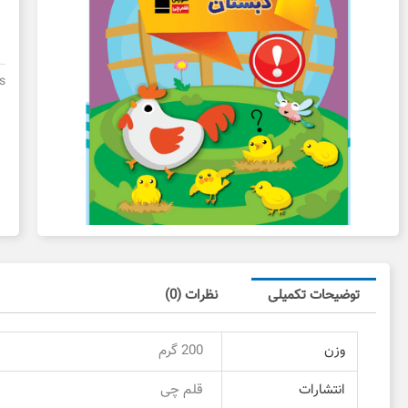
ا
م
پ
ق
s
چ
د
د
ع
توضیحات تکمیلی
نظرات (0)
وزن
200 گرم
انتشارات
قلم چی