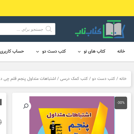
رش
ه
حتوا
محصول
search
خانه
کتاب های نو
کتب دست دو
حساب کاربری
خانه
/
کتب دست دو
/
کتب کمک درسی
/ اشتباهات متداول پنجم قلم چی 
ا
-30%
0