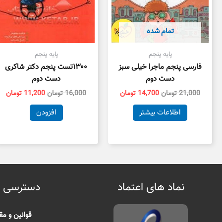
تمام شده
پایه پنجم
پایه پنجم
فارسی پنجم ماجرا خیلی سبز
۱۳۰۰تست پنجم دکتر شاکری
دست دوم
دست دوم
21,000
تومان
14,700
تومان
16,000
تومان
11,200
تومان
اطلاعات بیشتر
افزودن
نماد های اعتماد
دسترسی 
قوانین و مق