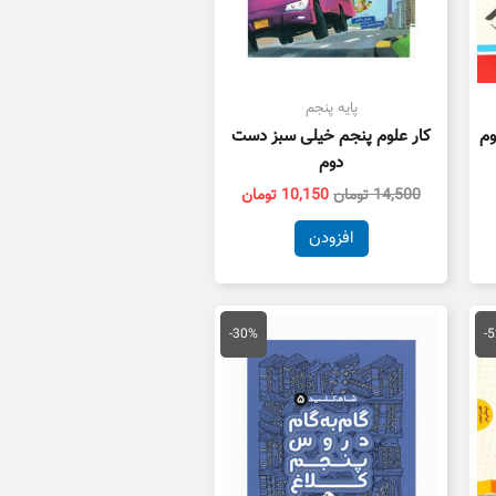
پایه پنجم
وم
کار علوم پنجم خیلی سبز دست
دوم
14,500
تومان
10,150
تومان
افزودن
یمت
قیمت
قیمت
علی
اصلی
فعلی
-30%
-
41,200 تومان
19,000 تومان
13,300 تومان
ست.
بود.
است.