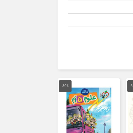
یمت
قیمت
قیمت
علی
اصلی
فعلی
-30%
-
14,700 تومان
14,500 تومان
10,150 تومان
ست.
بود.
است.