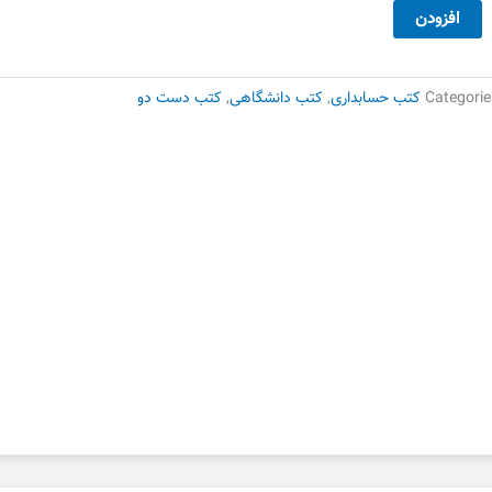
صول
افزودن
حسابداری2
شر
لایی
Categorie
کتب حسابداری
,
کتب دانشگاهی
,
کتب دست دو
ست
وم
دد