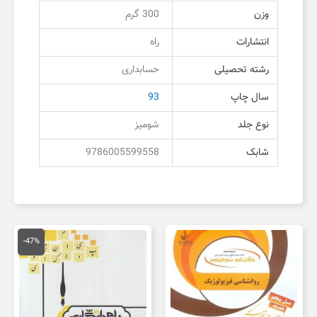
وزن
300 گرم
انتشارات
راه
رشته تحصیلی
حسابداری
سال چاپ
93
نوع جلد
شومیز
شابک
9786005599558
قیمت
قیمت
اصلی
فعلی
-47%
150,000 تومان
,000
بود.
است.