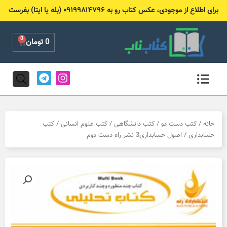
رش
برای اطلاع از موجودی، عکس کتاب رو به ۰۹۱۹۹۸۱۴۷۹۶ (بله یا ایتا) بفرست
ه
حتوا
0
Cart
0
تومان
T
I
e
n
l
s
e
t
g
a
r
g
خانه
/
کتب دست دو
/
کتب دانشگاهی
/
کتب علوم انسانی
/
کتب
a
r
حسابداری
/ اصول حسابداری3 نشر راه دست دوم
m
a
m