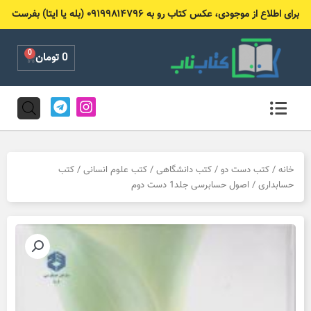
رش
برای اطلاع از موجودی، عکس کتاب رو به ۰۹۱۹۹۸۱۴۷۹۶ (بله یا ایتا) بفرست
ه
حتوا
0
Cart
0
تومان
T
I
e
n
l
s
e
t
g
a
r
g
خانه
/
کتب دست دو
/
کتب دانشگاهی
/
کتب علوم انسانی
/
کتب
a
r
حسابداری
/ اصول حسابرسی جلد1 دست دوم
m
a
m