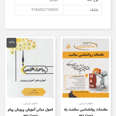
شابک
9786002728005
قیمت
قیمت
اصلی
فعلی
-47%
150,000 تومان
,000
بود.
است.
علوم تزبیتی
علوم تزبیتی
مقدمات روانشناسی سلامت راه
اصول مبانی آموزش پرورش پیام
دست دوم
دست دوم