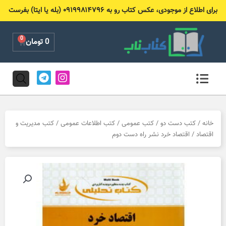
رش
برای اطلاع از موجودی، عکس کتاب رو به ۰۹۱۹۹۸۱۴۷۹۶ (بله یا ایتا) بفرست
ه
حتوا
0
Cart
0
تومان
T
I
e
n
l
s
e
t
g
a
r
g
خانه
/
کتب دست دو
/
کتب عمومی
/
کتب اطلاعات عمومی
/
کتب مدیریت و
a
r
اقتصاد
/ اقتصاد خرد نشر راه دست دوم
m
a
m