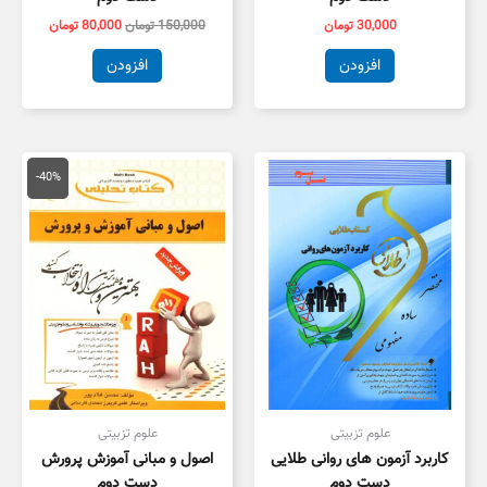
30,000
تومان
150,000
تومان
80,000
تومان
افزودن
افزودن
قیمت
قیمت
اصلی
فعلی
-40%
134,000 تومان
,000
بود.
است.
علوم تزبیتی
علوم تزبیتی
کاربرد آزمون های روانی طلایی
اصول و مبانی آموزش پرورش
دست دوم
دست دوم