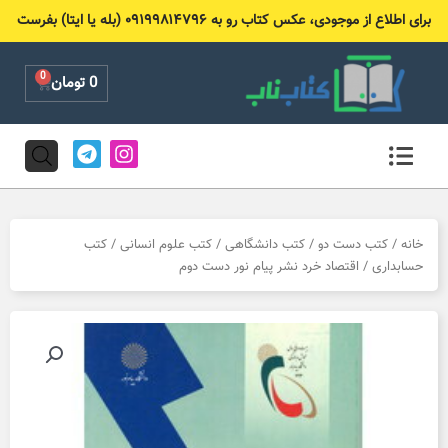
رش
برای اطلاع از موجودی، عکس کتاب رو به ۰۹۱۹۹۸۱۴۷۹۶ (بله یا ایتا) بفرست
ه
حتوا
0
Cart
0
تومان
T
I
e
n
l
s
e
t
g
a
r
g
خانه
/
کتب دست دو
/
کتب دانشگاهی
/
کتب علوم انسانی
/
کتب
a
r
حسابداری
/ اقتصاد خرد نشر پیام نور دست دوم
m
a
m