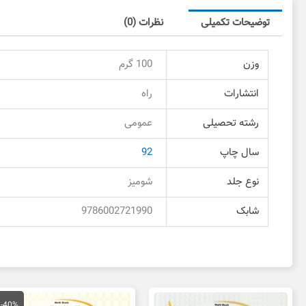
توضیحات تکمیلی
نظرات (0)
وزن
100 گرم
انتشارات
راه
رشته تحصیلی
عمومی
سال چاپ
92
نوع جلد
شومیز
شابک
9786002721990
قیمت
قی
اصلی
فع
-40%