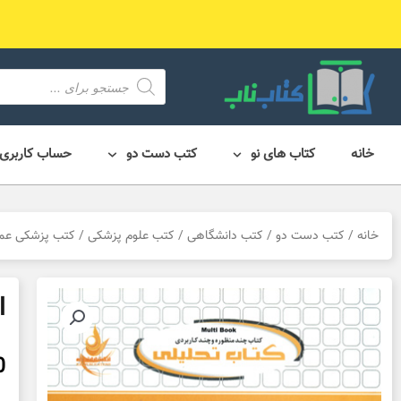
رش
ه
حتوا
محصول
search
خانه
کتاب های نو
کتب دست دو
حساب کاربری
خانه
/
کتب دست دو
/
کتب دانشگاهی
/
کتب علوم پزشکی
/
کتب پزشکی عم
ان
0