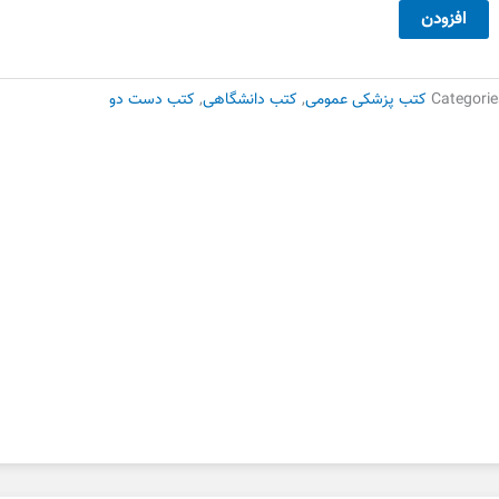
ندیشه
افزودن
اسلامی۱
شر
ه
Categorie
کتب پزشکی عمومی
,
کتب دانشگاهی
,
کتب دست دو
ست
وم
دد