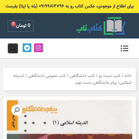
رش
برای اطلاع از موجودی، عکس کتاب رو به ۰۹۱۹۹۸۱۴۷۹۶ (بله یا ایتا) بفرست
ه
حتوا
0
Cart
0
تومان
T
I
e
n
l
s
e
t
g
a
r
g
خانه
/
کتب دست دو
/
کتب دانشگاهی
/
کتب عمومی دانشگاهی
/ اندیشه
a
r
اسلامی۱ پیام دانشگاهی دست دوم
m
a
m