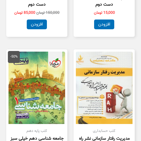
دست دوم
دست دوم
15,000
تومان
150,000
تومان
85,000
تومان
افزودن
افزودن
قیمت
قیمت
اصلی
فعلی
-50%
50,000 تومان
5,000
بود.
است.
کتب حسابداری
کتب پایه دهم
مدیریت رفتار سازمانی نشر راه
جامعه شناسی دهم خیلی سبز