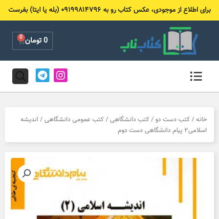
رش
برای اطلاع از موجودی، عکس کتاب رو به ۰۹۱۹۹۸۱۴۷۹۶ (بله یا ایتا) بفرست
ه
حتوا
0
Cart
0
تومان
T
I
e
n
l
s
e
t
g
a
r
g
خانه
/
کتب دست دو
/
کتب دانشگاهی
/
کتب عمومی دانشگاهی
/ اندیشه
a
r
اسلامی۲ پیام دانشگاهی دست دوم
m
a
m