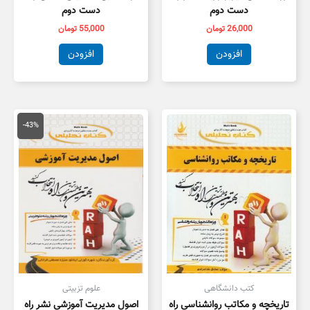
دست دوم
دست دوم
26,000
تومان
55,000
تومان
افزودن
افزودن
قیمت
قیمت
اصلی
فعلی
-43%
150,000 تومان
,000
بود.
است.
کتب دانشگاهی
علوم تزبیتی
تاریخچه و مکاتب روانشناسی راه
اصول مدیریت آموزشی نشر راه