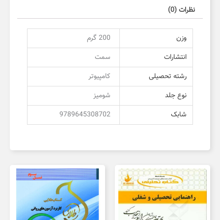
نظرات (0)
وزن
200 گرم
انتشارات
سمت
رشته تحصیلی
کامپیوتر
نوع جلد
شومیز
شابک
9789645308702