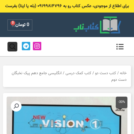
رش
برای اطلاع از موجودی، عکس کتاب رو به ۰۹۱۹۹۸۱۴۷۹۶ (بله یا ایتا) بفرست
ه
حتوا
0
Cart
0
تومان
T
I
e
n
l
s
e
t
g
a
r
g
خانه
/
کتب دست دو
/
کتب کمک درسی
/ انگلیسی جامع دهم پیک نخبگان
a
r
دست دوم
m
a
m
-30%