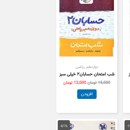
ست.
بود.
است.
دوازدهم ریاضی
ز
شب امتحان حسابان۲ خیلی سبز
15,000
تومان
12,000
تومان
افزودن
قیمت
قیمت
قیمت
فعلی
اصلی
فعلی
-61%
-