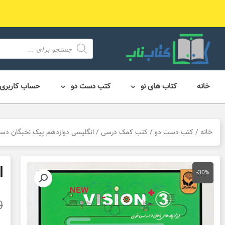
رش
ه
حتوا
محصول
search
خانه
کتاب های نو
کتب دست دو
حساب کاربری
خانه
/
کتب دست دو
/
کتب کمک درسی
/ انگلیسی دوازدهم پیک نخبگان دس
ا
-30%
0