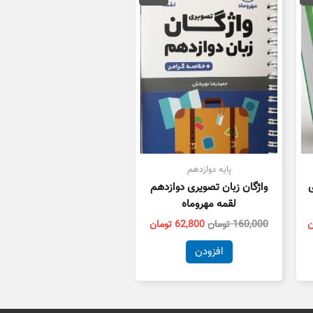
ان
128,000 تومان
160,000 تومان
62,800 تومان
است.
بود.
است.
پایه دوازدهم
ی
واژگان زبان تصویری دوازدهم
لقمه مهروماه
ن
160,000
تومان
62,800
تومان
افزودن