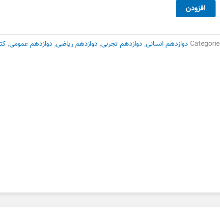
39,000 تومان
27,300 تومان
نگلیسی
افزودن
بود.
است.
وازدهم
یک
خبگان
Categorie
دوازدهم انسانی
,
دوازدهم تجربی
,
دوازدهم ریاضی
,
دوازدهم عمومی
,
کت
ست
وم
دد