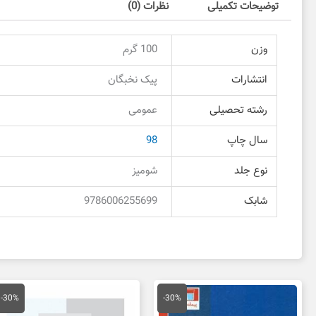
توضیحات تکمیلی
نظرات (0)
وزن
100 گرم
انتشارات
پیک نخبگان
رشته تحصیلی
عمومی
سال چاپ
98
نوع جلد
شومیز
شابک
9786006255699
قیمت
قیمت
قیمت
قی
اصلی
فعلی
اصلی
فع
-30%
-30%
55,000 تومان
38,500 تومان
23,000 تومان