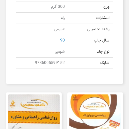
وزن
300 گرم
انتشارات
راه
رشته تحصیلی
عمومی
سال چاپ
90
نوع جلد
شومیز
شابک
9786005599152