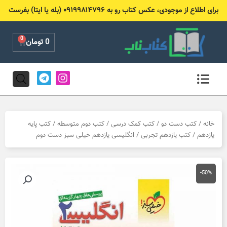
رش
برای اطلاع از موجودی، عکس کتاب رو به ۰۹۱۹۹۸۱۴۷۹۶ (بله یا ایتا) بفرست
ه
حتوا
0
Cart
0
تومان
T
I
e
n
l
s
e
t
g
a
r
g
خانه
/
کتب دست دو
/
کتب کمک درسی
/
کتب دوم متوسطه
/
کتب پایه
a
r
یازدهم
/
کتب یازدهم تجربی
/ انگلیسی یازدهم خیلی سبز دست دوم
m
a
m
-50%