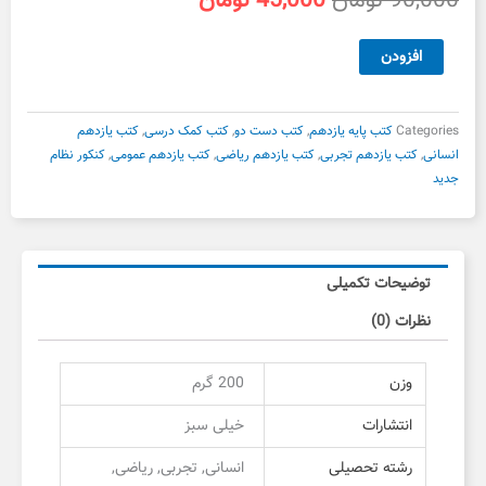
90,000
تومان
45,000
تومان
اصلی
فعلی
90,000 تومان
45,000 تومان
انگلیسی
افزودن
بود.
است.
یازدهم
خیلی
سبز
Categories
کتب پایه یازدهم
,
کتب دست دو
,
کتب کمک درسی
,
کتب یازدهم
دست
انسانی
,
کتب یازدهم تجربی
,
کتب یازدهم ریاضی
,
کتب یازدهم عمومی
,
کنکور نظام
دوم
جدید
عدد
توضیحات تکمیلی
نظرات (0)
وزن
200 گرم
انتشارات
خیلی سبز
رشته تحصیلی
انسانی, تجربی, ریاضی,