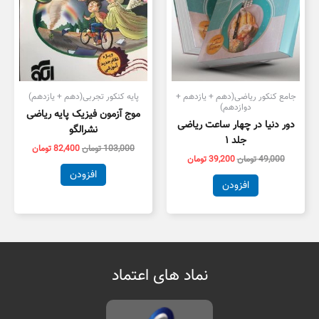
جامع کنکور ریاضی(دهم + یازدهم +
پایه کنکور تجربی(دهم + یازدهم)
دوازدهم)
موج آزمون فیزیک پایه ریاضی
دور دنیا در چهار ساعت ریاضی
نشرالگو
جلد ۱
103,000
تومان
82,400
تومان
49,000
تومان
39,200
تومان
افزودن
افزودن
نماد های اعتماد