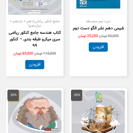
دوره دوم متوسطه
جامع کنکور ریاضی(دهم + یازدهم +
دوازدهم)
شیمی دهم نشر الگو دست دوم
کتاب هندسه جامع کنکور ریاضی
36,000
تومان
25,200
تومان
سری میکرو طبقه بندی – کنکور
۹۹
افزودن
115,000
تومان
85,000
تومان
افزودن
قیمت
قیمت
قیمت
قیمت
اصلی
فعلی
اصلی
فعلی
-26%
-26%
99,000 تومان
73,000 تومان
149,000 تومان
بود.
است.
بود.
است.