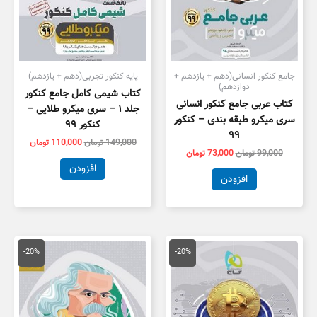
جامع کنکور انسانی(دهم + یازدهم +
پایه کنکور تجربی(دهم + یازدهم)
دوازدهم)
کتاب شیمی کامل جامع کنکور
کتاب عربی جامع کنکور انسانی
جلد ۱ – سری میکرو طلایی –
سری میکرو طبقه بندی – کنکور
کنکور ۹۹
۹۹
149,000
تومان
110,000
تومان
99,000
تومان
73,000
تومان
افزودن
افزودن
قیمت
قیمت
قیمت
قیمت
اصلی
فعلی
اصلی
فعلی
-20%
-20%
81,000 تومان
64,800 تومان
75,000 تومان
0,000
بود.
است.
بود.
است.