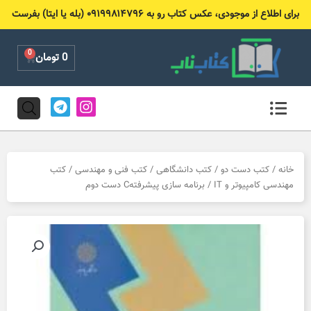
رش
برای اطلاع از موجودی، عکس کتاب رو به ۰۹۱۹۹۸۱۴۷۹۶ (بله یا ایتا) بفرست
ه
حتوا
0
Cart
0
تومان
T
I
e
n
l
s
e
t
g
a
r
g
خانه
/
کتب دست دو
/
کتب دانشگاهی
/
کتب فنی و مهندسی
/
کتب
a
r
مهندسی کامپیوتر و IT
/ برنامه سازی پیشرفتهC دست دوم
m
a
m