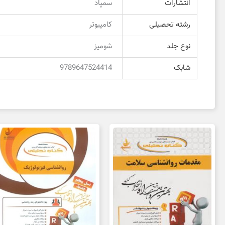
انتشارات
سمپاد
رشته تحصیلی
کامپیوتر
نوع جلد
شومیز
شابک
9789647524414