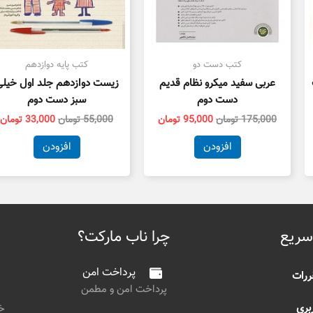
کتب دست دو
کتب پایه دوازدهم
عربی سفید میکرو نظام قدیم
زیست دوازدهم جلد اول خیل
دست دوم
سبز دست دوم
175,000
تومان
95,000
تومان
55,000
تومان
33,000
تومان
افزودن
افزودن
سریع
چرا ناب مارکت؟
پرداخت امن
ررات
پرداخت امن و مطمن
بری
خی