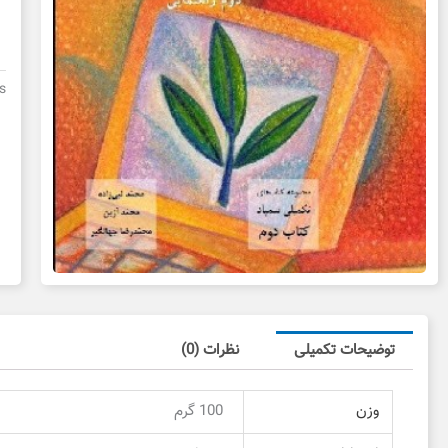
بر
ن
با
ب
s
د
د
ع
توضیحات تکمیلی
نظرات (0)
وزن
100 گرم