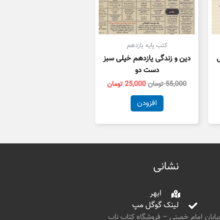
کتب پایه یازدهم
ی
دین و زندگی یازدهم خیلی سبز
دست دو
55,000
تومان
25,000
تومان
افزودن
نشانی
ابهر
لینک گوگل مپ
ابان امام خمینی – فروشگاه کتاب ناب