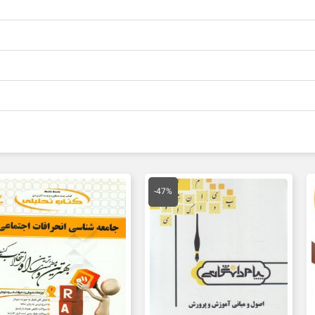
قیمت
قیمت
اصلی
فعلی
-47%
150,000 تومان
80,000 تومان
بود.
است.