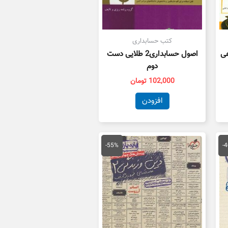
کتب حسابداری
عی
اصول حسابداری2 طلایی دست
دوم
102,000
تومان
افزودن
یمت
قیمت
قیمت
علی
اصلی
فعلی
-55%
-
33,000 تومان
55,000 تومان
25,000 تومان
ست.
بود.
است.