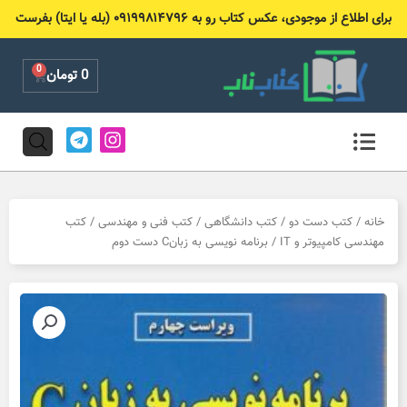
رش
برای اطلاع از موجودی، عکس کتاب رو به ۰۹۱۹۹۸۱۴۷۹۶ (بله یا ایتا) بفرست
ه
حتوا
0
Cart
0
تومان
T
I
e
n
l
s
e
t
g
a
r
g
خانه
/
کتب دست دو
/
کتب دانشگاهی
/
کتب فنی و مهندسی
/
کتب
a
r
مهندسی کامپیوتر و IT
/ برنامه نویسی به زبانC دست دوم
m
a
m