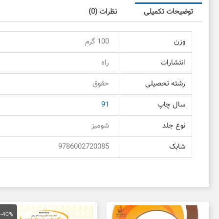
توضیحات تکمیلی
نظرات (0)
وزن
100 گرم
انتشارات
راه
رشته تحصیلی
حقوق
سال چاپ
91
نوع جلد
شومیز
شابک
9786002720085
قیمت
قی
اصلی
فع
-40%