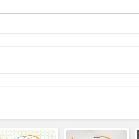
مت
لی