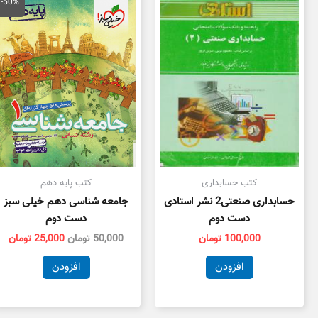
اصلی
فع
-50%
50,000 تومان
بود.
اس
کتب حسابداری
کتب پایه دهم
حسابداری صنعتی2 نشر استادی
جامعه شناسی دهم خیلی سبز
دست دوم
دست دوم
100,000
تومان
50,000
تومان
25,000
تومان
افزودن
افزودن