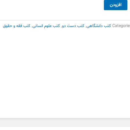
ن
افزودن
ملل
خصوصی1
شر
Categorie
کتب دانشگاهی
,
کتب دست دو
,
کتب علوم انسانی
,
کتب فقه و حقوق
ه
ست
وم
دد