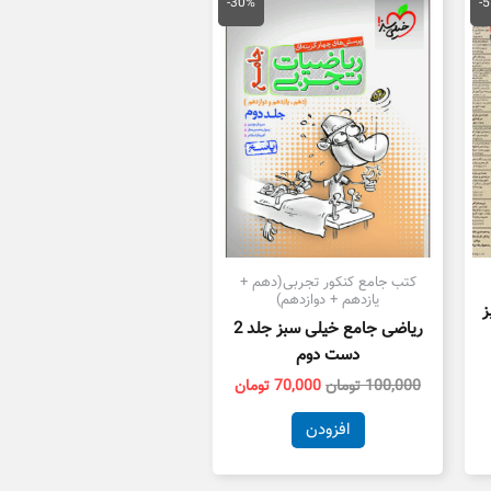
علی
اصلی
فعلی
-30%
-
25,000 تومان
100,000 تومان
70,000 تومان
ست.
بود.
است.
کتب جامع کنکور تجربی(دهم +
یازدهم + دوازدهم)
ز
ریاضی جامع خیلی سبز جلد 2
دست دوم
100,000
تومان
70,000
تومان
افزودن