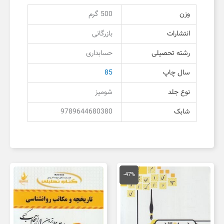
وزن
500 گرم
انتشارات
بازرگانی
رشته تحصیلی
حسابداری
سال چاپ
85
نوع جلد
شومیز
شابک
9789644680380
قیمت
قیمت
اصلی
فعلی
-47%
150,000 تومان
80,000 تومان
بود.
است.