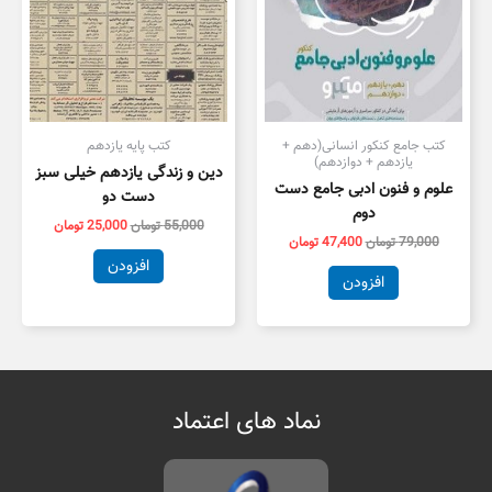
کتب جامع کنکور انسانی(دهم +
کتب پایه یازدهم
یازدهم + دوازدهم)
دین و زندگی یازدهم خیلی سبز
علوم و فنون ادبی جامع دست
دست دو
دوم
55,000
تومان
25,000
تومان
79,000
تومان
47,400
تومان
افزودن
افزودن
نماد های اعتماد