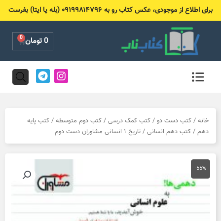
رش
برای اطلاع از موجودی، عکس کتاب رو به ۰۹۱۹۹۸۱۴۷۹۶ (بله یا ایتا) بفرست
ه
حتوا
0
Cart
0
تومان
T
I
e
n
l
s
e
t
g
a
r
g
خانه
/
کتب دست دو
/
کتب کمک درسی
/
کتب دوم متوسطه
/
کتب پایه
a
r
دهم
/
کتب دهم انسانی
/ تاریخ ۱ انسانی مشاوران دست دوم
m
a
m
-55%