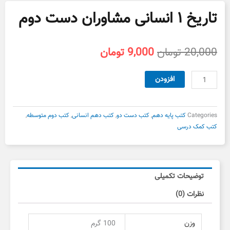
تاریخ ۱ انسانی مشاوران دست دوم
قیمت
قیمت
20,000
تومان
9,000
تومان
اصلی
فعلی
20,000 تومان
9,000 تومان
تاریخ
افزودن
بود.
است.
۱
انسانی
مشاوران
Categories
کتب پایه دهم
,
کتب دست دو
,
کتب دهم انسانی
,
کتب دوم متوسطه
,
دست
کتب کمک درسی
دوم
عدد
توضیحات تکمیلی
نظرات (0)
وزن
100 گرم