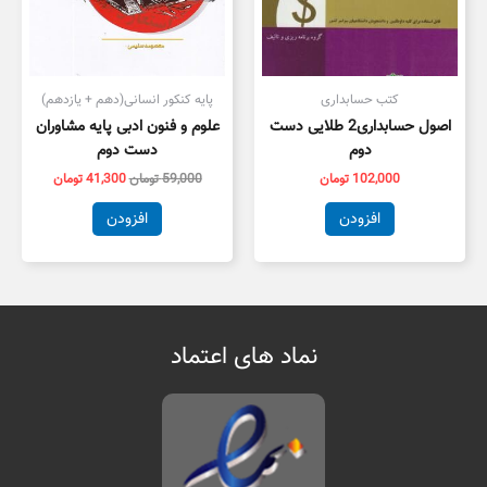
کتب حسابداری
پایه کنکور انسانی(دهم + یازدهم)
اصول حسابداری2 طلایی دست
علوم و فنون ادبی پایه مشاوران
دوم
دست دوم
102,000
تومان
59,000
تومان
41,300
تومان
افزودن
افزودن
نماد های اعتماد