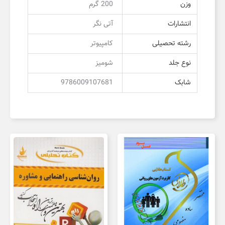
وزن
200 گرم
انتشارات
آتی نگر
رشته تحصیلی
کامپیوتر
نوع جلد
شومیز
شابک
9786009107681