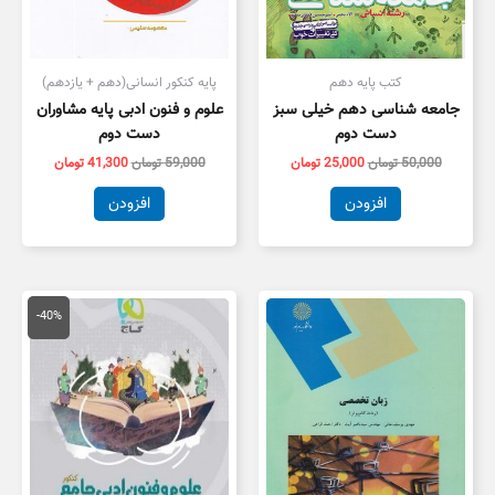
کتب پایه دهم
پایه کنکور انسانی(دهم + یازدهم)
جامعه شناسی دهم خیلی سبز
علوم و فنون ادبی پایه مشاوران
دست دوم
دست دوم
50,000
تومان
25,000
تومان
59,000
تومان
41,300
تومان
افزودن
افزودن
قیمت
قیمت
اصلی
فعلی
-40%
79,000 تومان
7,400
بود.
است.