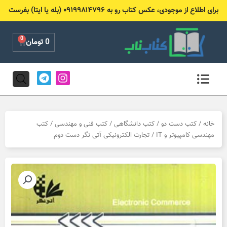
رش
برای اطلاع از موجودی، عکس کتاب رو به ۰۹۱۹۹۸۱۴۷۹۶ (بله یا ایتا) بفرست
ه
حتوا
0
Cart
0
تومان
T
I
e
n
l
s
e
t
g
a
r
g
خانه
/
کتب دست دو
/
کتب دانشگاهی
/
کتب فنی و مهندسی
/
کتب
a
r
مهندسی کامپیوتر و IT
/ تجارت الکترونیکی آتی نگر دست دوم
m
a
m