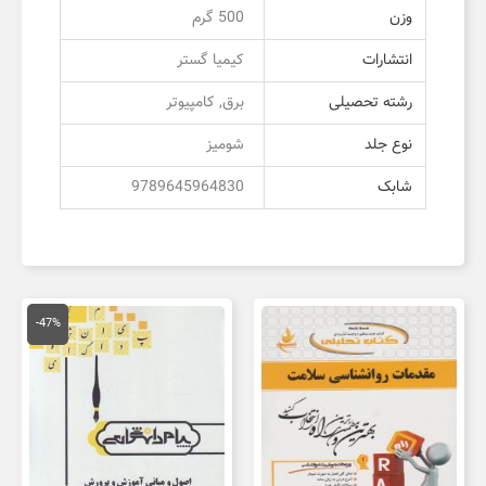
وزن
500 گرم
انتشارات
کیمیا گستر
رشته تحصیلی
برق, کامپیوتر
نوع جلد
شومیز
شابک
9789645964830
قیمت
قیمت
اصلی
فعلی
-47%
150,000 تومان
,000
بود.
است.