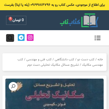
رش
برای اطلاع از موجودی، عکس کتاب رو به ۰۹۱۹۹۸۱۴۷۹۶ (بله یا ایتا) بفرست
ه
حتوا
0
Cart
0
تومان
T
I
e
n
l
s
e
t
g
a
r
g
خانه
/
کتب دست دو
/
کتب دانشگاهی
/
کتب فنی و مهندسی
/
کتب
a
r
مهندسی مکانیک
/ تشریح مسائل مکانیک تحلیلی دست دوم
m
a
m