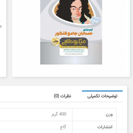
ت
ب
ح
می
s
ط
د
د
ع
توضیحات تکمیلی
نظرات (0)
وزن
400 گرم
انتشارات
گاج