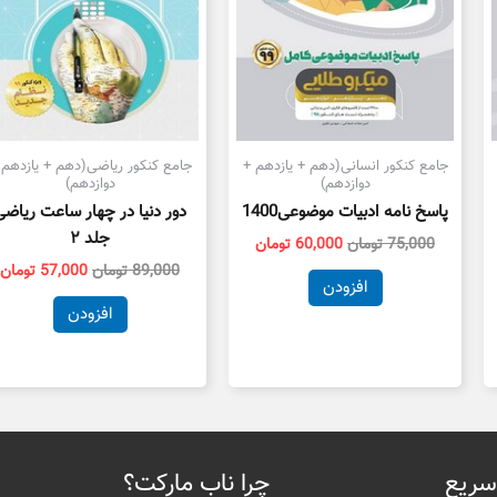
جامع کنکور انسانی(دهم + یازدهم +
جامع کنکور ریاضی(دهم + یازدهم 
دوازدهم)
دوازدهم)
پاسخ نامه ادبیات موضوعی1400
دور دنیا در چهار ساعت ریاضی
جلد ۲
75,000
تومان
60,000
تومان
89,000
تومان
57,000
تومان
افزودن
افزودن
سریع
چرا ناب مارکت؟