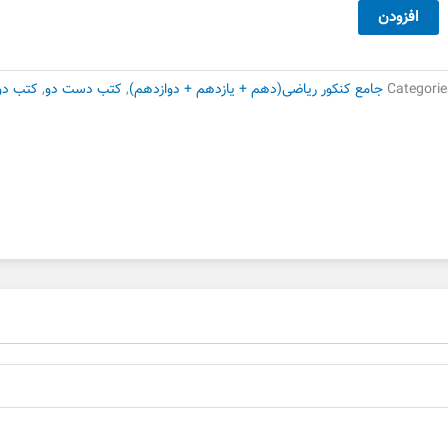
90,000 تومان
63,000 تومان
یپ
افزودن
بود.
است.
ندی
سابان
کرو
Categorie
جامع کنکور ریاضی(دهم + یازدهم + دوازدهم)
,
کتب دست دو
,
کتب دو
لایی
ست
وم
دد