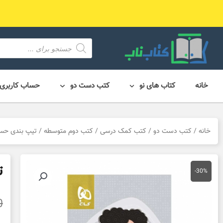
رش
ه
حتوا
محصول
search
خانه
کتاب های نو
کتب دست دو
حساب کاربری
خانه
/
کتب دست دو
/
کتب کمک درسی
/
کتب دوم متوسطه
/ تیپ بندی حسا
ت
-30%
0