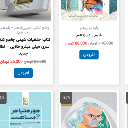
پایه دوازدهم
جامع کنکور تجربی(دهم + یازدهم 
دوازدهم)
شیمی دوازدهم
کتاب حفظیات شیمی جامع کنک
110,000
تومان
88,000
تومان
سری مینی میکرو طلایی – نظا
جدید
افزودن
35,000
تومان
26,000
تومان
افزودن
یمت
قیمت
قیمت
قیمت
ق
علی
اصلی
فعلی
اصلی
ف
36%
-20%
124,000 تومان
75,000 تومان
60,000 تومان
89,000 تومان
ست.
بود.
است.
بود.
ا