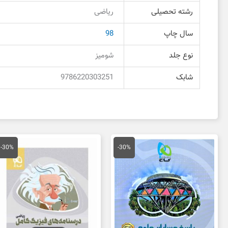
رشته تحصیلی
ریاضی
سال چاپ
98
نوع جلد
شومیز
شابک
9786220303251
قیمت
قیمت
قیمت
قی
اصلی
فعلی
اصلی
فع
-30%
-30%
79,000 تومان
55,300 تومان
59,000 تومان
بود.
است.
بود.
اس