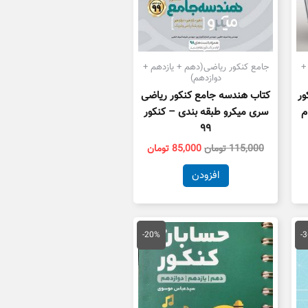
+
جامع کنکور ریاضی(دهم + یازدهم +
دوازدهم)
ور
کتاب هندسه جامع کنکور ریاضی
م
سری میکرو طبقه بندی – کنکور
۹۹
115,000
تومان
85,000
تومان
افزودن
یمت
قیمت
قیمت
علی
اصلی
فعلی
-20%
-
57,000 تومان
16,000 تومان
12,800 تومان
ست.
بود.
است.