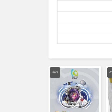
یمت
قیمت
قیمت
علی
اصلی
فعلی
-26%
-
26,000 تومان
115,000 تومان
85,000 تومان
ست.
بود.
است.