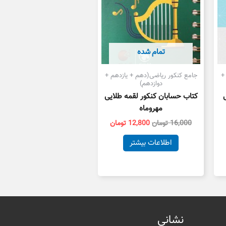
تمام شده
+
جامع کنکور ریاضی(دهم + یازدهم +
دوازدهم)
کتاب حسابان کنکور لقمه طلایی
مهروماه
16,000
تومان
12,800
تومان
اطلاعات بیشتر
نشانی