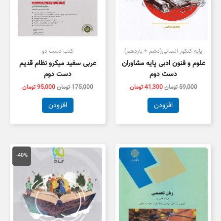
پایه کنکور انسانی(دهم + یازدهم)
کتب دست دو
علوم و فنون ادبی پایه مشاوران
عربی سفید میکرو نظام قدیم
دست دوم
دست دوم
59,000
تومان
41,300
تومان
175,000
تومان
95,000
تومان
افزودن
افزودن
قیمت
قیمت
اصلی
فعلی
-40%
79,000 تومان
7,400
بود.
است.