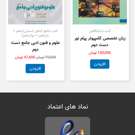
کتب دانشگاهی
کتب جامع کنکور انسانی(دهم +
یازدهم + دوازدهم)
زبان تخصصی کامپیوتر پیام نور
علوم و فنون ادبی جامع دست
دست دوم
دوم
100,000
تومان
79,000
تومان
47,400
تومان
افزودن
افزودن
نماد های اعتماد