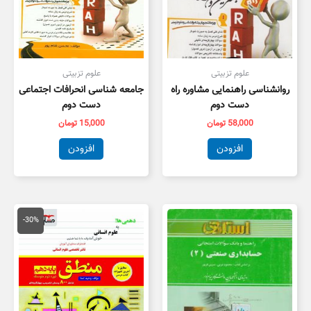
علوم تزبیتی
علوم تزبیتی
روانشناسی راهنمایی مشاوره راه
جامعه شناسی انحرافات اجتماعی
دست دوم
دست دوم
58,000
تومان
15,000
تومان
افزودن
افزودن
قیمت
قیمت
اصلی
فعلی
-30%
20,000 تومان
4,000
بود.
است.