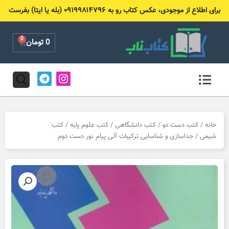
رش
برای اطلاع از موجودی، عکس کتاب رو به ۰۹۱۹۹۸۱۴۷۹۶ (بله یا ایتا) بفرست
ه
حتوا
0
Cart
0
تومان
T
I
e
n
l
s
e
t
g
a
r
g
خانه
/
کتب دست دو
/
کتب دانشگاهی
/
کتب علوم پایه
/
کتب
a
r
شیمی
/ جداسازی و شناسایی ترکیبات آلی پیام نور دست دوم
m
a
m