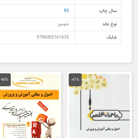
سال چاپ
93
نوع جلد
شومیز
شابک
9786002161635
قیمت
قیمت
قیمت
قی
اصلی
فعلی
اصلی
فع
-40%
-47%
150,000 تومان
80,000 تومان
134,000 تومان
بود.
است.
بود.
اس