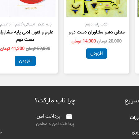
کتب پایه دهم
پایه کنکور انسانی(دهم + یازدهم)
منطق دهم مشاوران دست دوم
علوم و فنون ادبی پایه مشاورا
دست دوم
20,000
تومان
14,000
تومان
59,000
تومان
41,300
تومان
افزودن
افزودن
سریع
چرا ناب مارکت؟
پرداخت امن
ررات
پرداخت امن و مطمن
بری
خی