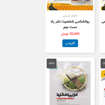
علوم تزبیتی
عی
روانشناسی شخصیت نشر راه
دست دوم
20,000
تومان
افزودن
یمت
قیمت
قیمت
علی
اصلی
فعلی
-46%
-
41,300 تومان
175,000 تومان
95,000 تومان
ست.
بود.
است.