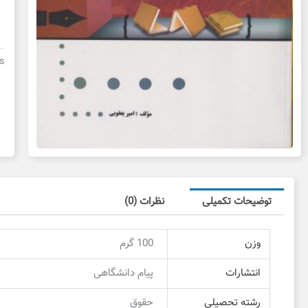
ج
پی
د
s
د
د
ع
توضیحات تکمیلی
نظرات (0)
وزن
100 گرم
انتشارات
پیام دانشگاهی
رشته تحصیلی
حقوق