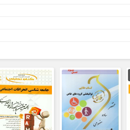
مت
لی
80,000 تومان
ت.