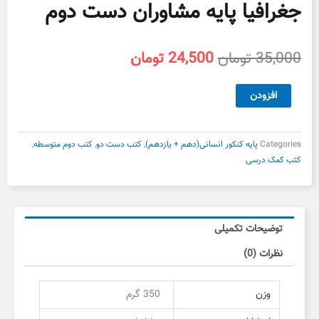
جغرافیا پایه مشاوران دست دوم
قیمت
قیمت
35,000
تومان
24,500
تومان
اصلی
فعلی
35,000 تومان
24,500 تومان
جغرافیا
افزودن
بود.
است.
پایه
مشاوران
دست
Categories
پایه کنکور انسانی(دهم + یازدهم)
,
کتب دست دو
,
کتب دوم متوسطه
,
دوم
کتب کمک درسی
عدد
توضیحات تکمیلی
نظرات (0)
وزن
350 گرم