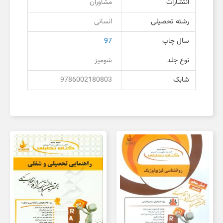
انتشارات
مشاوران
رشته تحصیلی
انسانی
سال چاپ
97
نوع جلد
شومیز
شابک
9786002180803