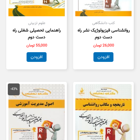
کتب دانشگاهی
علوم تزبیتی
روانشناسی فیزیولوژیک نشر راه
راهنمایی تحصیلی شغلی راه
دست دوم
دست دوم
26,000
تومان
55,000
تومان
افزودن
افزودن
قیمت
قیمت
اصلی
فعلی
-43%
150,000 تومان
,000
بود.
است.