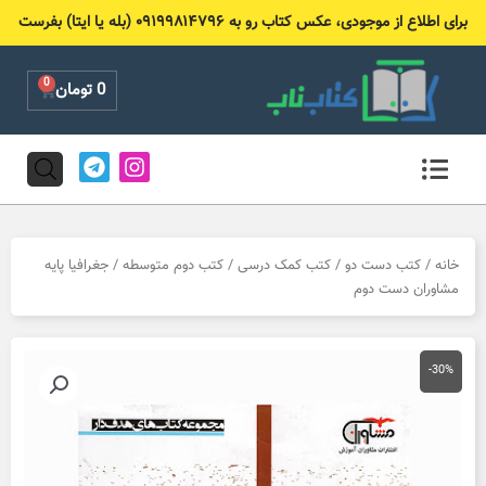
رش
برای اطلاع از موجودی، عکس کتاب رو به ۰۹۱۹۹۸۱۴۷۹۶ (بله یا ایتا) بفرست
ه
حتوا
0
Cart
0
تومان
T
I
e
n
l
s
e
t
g
a
r
g
خانه
/
کتب دست دو
/
کتب کمک درسی
/
کتب دوم متوسطه
/ جغرافیا پایه
a
r
مشاوران دست دوم
m
a
m
-30%