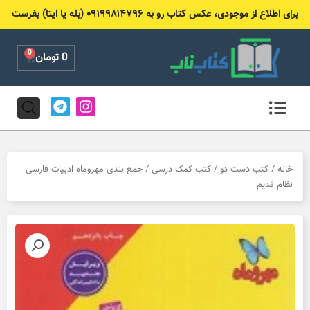
رش
برای اطلاع از موجودی، عکس کتاب رو به ۰۹۱۹۹۸۱۴۷۹۶ (بله یا ایتا) بفرست
ه
حتوا
0
Cart
0
تومان
T
I
e
n
l
s
e
t
g
a
r
g
خانه
/
کتب دست دو
/
کتب کمک درسی
/ جمع بندی مهروماه ادبیات فارسی
a
r
نظام قدیم
m
a
m