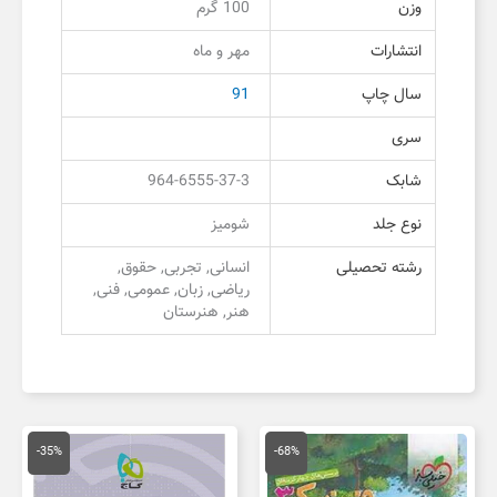
وزن
100 گرم
انتشارات
مهر و ماه
سال چاپ
91
سری
شابک
964-6555-37-3
نوع جلد
شومیز
رشته تحصیلی
انسانی, تجربی, حقوق,
ریاضی, زبان, عمومی, فنی,
هنر, هنرستان
قیمت
قیمت
قیمت
قیمت
اصلی
فعلی
اصلی
فعلی
-35%
-68%
250,000 تومان
80,000 تومان
92,000 تومان
0,000
بود.
است.
بود.
است.