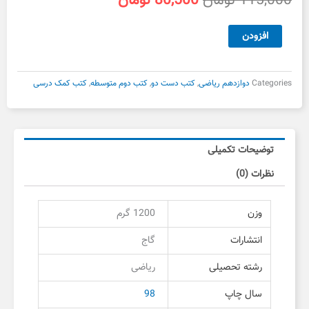
115,000
تومان
80,500
تومان
اصلی
فعلی
115,000 تومان
80,500 تومان
حسابان
افزودن
بود.
است.
دوازدهم
سیر
تا
Categories
دوازدهم ریاضی
,
کتب دست دو
,
کتب دوم متوسطه
,
کتب کمک درسی
پیاز
گاج
دست
دوم
توضیحات تکمیلی
عدد
نظرات (0)
وزن
1200 گرم
انتشارات
گاج
رشته تحصیلی
ریاضی
سال چاپ
98