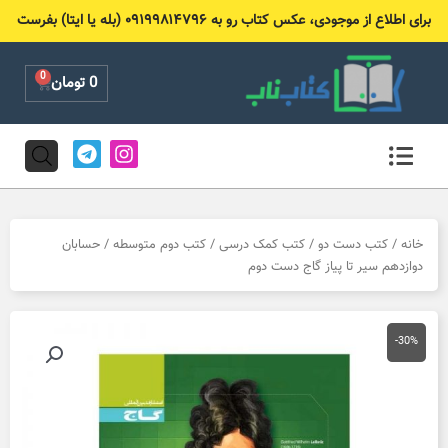
رش
برای اطلاع از موجودی، عکس کتاب رو به ۰۹۱۹۹۸۱۴۷۹۶ (بله یا ایتا) بفرست
ه
حتوا
0
Cart
0
تومان
T
I
e
n
l
s
e
t
g
a
r
g
خانه
/
کتب دست دو
/
کتب کمک درسی
/
کتب دوم متوسطه
/ حسابان
a
r
دوازدهم سیر تا پیاز گاج دست دوم
m
a
m
-30%