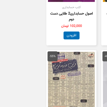
کتب حسابداری
اصول حسابداری2 طلایی دست
دوم
102,000
تومان
افزودن
یمت
قیمت
قیمت
علی
اصلی
فعلی
-55%
-
47,400 تومان
55,000 تومان
25,000 تومان
ست.
بود.
است.