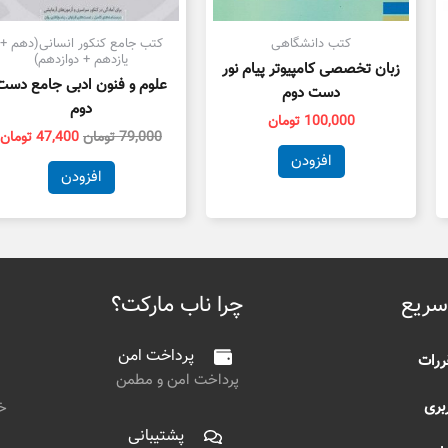
کتب دانشگاهی
کتب جامع کنکور انسانی(دهم +
یازدهم + دوازدهم)
زبان تخصصی کامپیوتر پیام نور
علوم و فنون ادبی جامع دست
دست دوم
دوم
100,000
تومان
79,000
تومان
47,400
تومان
افزودن
افزودن
سریع
چرا ناب مارکت؟
پرداخت امن
ررات
پرداخت امن و مطمن
بری
خی
پشتیبانی