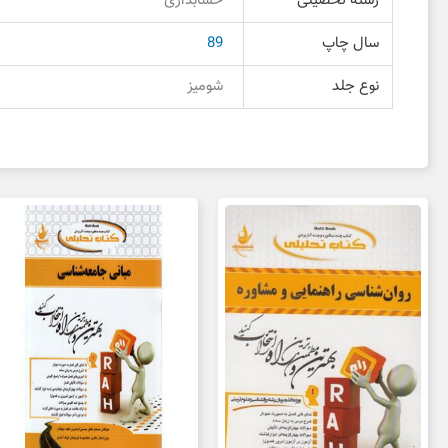
رشته تحصیلی
حسابداری
سال چاپ
89
نوع جلد
شومیز