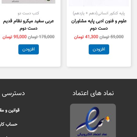
پایه کنکور انسانی(دهم + یازدهم)
کتب دست دو
علوم و فنون ادبی پایه مشاوران
عربی سفید میکرو نظام قدیم
دست دوم
دست دوم
59,000
تومان
41,300
تومان
175,000
تومان
95,000
تومان
افزودن
افزودن
نماد های اعتماد
دسترسی 
قوانین و مق
حساب کار