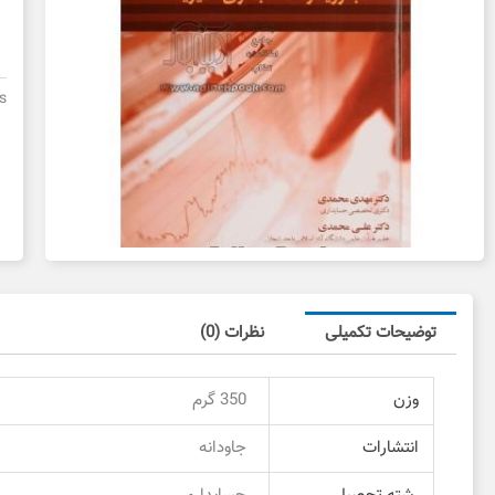
ح
به
تم
ش
s
د
د
ع
توضیحات تکمیلی
نظرات (0)
وزن
350 گرم
انتشارات
جاودانه