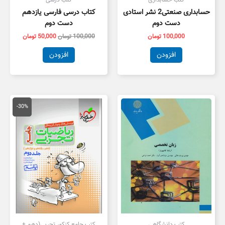
کتب حسابداری
کتب درسی
حسابداری صنعتی2 نشر استادی
کتاب درسی فارسی یازدهم
دست دوم
دست دوم
100,000
تومان
100,000
تومان
50,000
تومان
افزودن
افزودن
قیمت
قیمت
اصلی
فعلی
-30%
100,000 تومان
,000
بود.
است.
کتب دانشگاهی
کتب جامع کنکور تجربی(دهم +