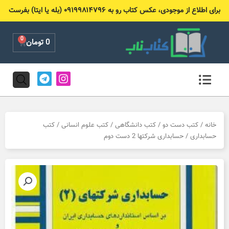
رش
برای اطلاع از موجودی، عکس کتاب رو به ۰۹۱۹۹۸۱۴۷۹۶ (بله یا ایتا) بفرست
ه
حتوا
0
Cart
0
تومان
T
I
e
n
l
s
e
t
g
a
r
g
خانه
/
کتب دست دو
/
کتب دانشگاهی
/
کتب علوم انسانی
/
کتب
a
r
حسابداری
/ حسابداری شرکتها 2 دست دوم
m
a
m