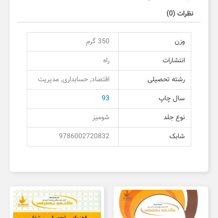
نظرات (0)
وزن
350 گرم
انتشارات
راه
رشته تحصیلی
اقتصاد, حسابداری, مدیریت
سال چاپ
93
نوع جلد
شومیز
شابک
9786002720832