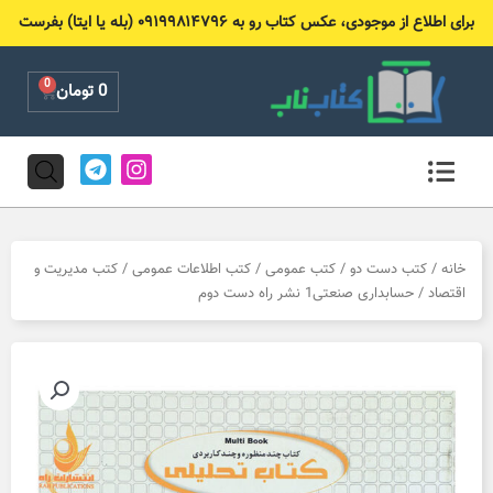
رش
برای اطلاع از موجودی، عکس کتاب رو به ۰۹۱۹۹۸۱۴۷۹۶ (بله یا ایتا) بفرست
ه
حتوا
0
Cart
0
تومان
T
I
e
n
l
s
e
t
g
a
r
g
خانه
/
کتب دست دو
/
کتب عمومی
/
کتب اطلاعات عمومی
/
کتب مدیریت و
a
r
اقتصاد
/ حسابداری صنعتی1 نشر راه دست دوم
m
a
m