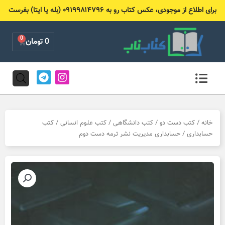
رش
برای اطلاع از موجودی، عکس کتاب رو به ۰۹۱۹۹۸۱۴۷۹۶ (بله یا ایتا) بفرست
ه
حتوا
0
Cart
0
تومان
T
I
e
n
l
s
e
t
g
a
r
g
خانه
/
کتب دست دو
/
کتب دانشگاهی
/
کتب علوم انسانی
/
کتب
a
r
حسابداری
/ حسابداری مدیریت نشر ترمه دست دوم
m
a
m