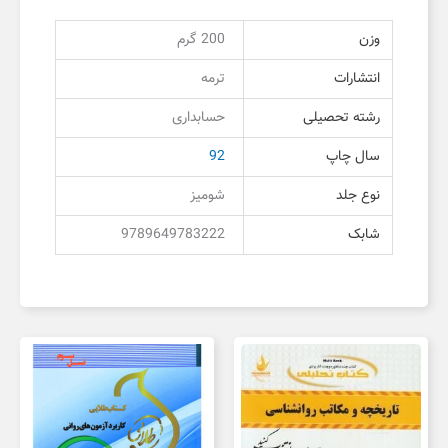
وزن
200 گرم
انتشارات
ترمه
رشته تحصیلی
حسابداری
سال چاپ
92
نوع جلد
شومیز
شابک
9789649783222