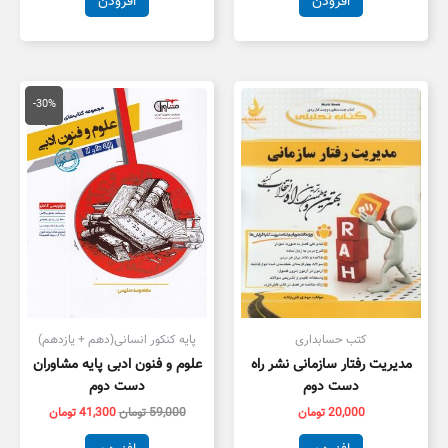
افزودن
افزودن
قیمت
قیمت
اصلی
فعلی
-30%
59,000 تومان
1,300
بود.
است.
کتب حسابداری
پایه کنکور انسانی(دهم + یازدهم)
مدیریت رفتار سازمانی نشر راه
علوم و فنون ادبی پایه مشاوران
دست دوم
دست دوم
20,000
تومان
59,000
تومان
41,300
تومان