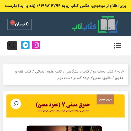
رش
برای اطلاع از موجودی، عکس کتاب رو به ۰۹۱۹۹۸۱۴۷۹۶ (بله یا ایتا) بفرست
ه
حتوا
0
Cart
0
تومان
T
I
e
n
l
s
e
t
g
a
r
g
خانه
/
کتب دست دو
/
کتب دانشگاهی
/
کتب علوم انسانی
/
کتب فقه و
a
r
حقوق
/ حقوق مدنی۷ دیده گستر دست دوم
m
a
m