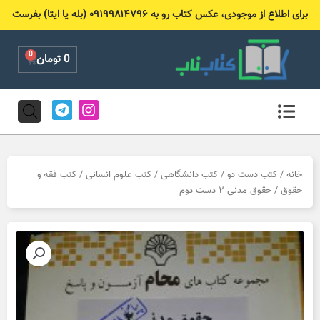
رش
برای اطلاع از موجودی، عکس کتاب رو به ۰۹۱۹۹۸۱۴۷۹۶ (بله یا ایتا) بفرست
ه
حتوا
0
Cart
0
تومان
T
I
e
n
l
s
e
t
g
a
r
g
خانه
/
کتب دست دو
/
کتب دانشگاهی
/
کتب علوم انسانی
/
کتب فقه و
a
r
حقوق
/ حقوق مدنی ۲ دست دوم
m
a
m