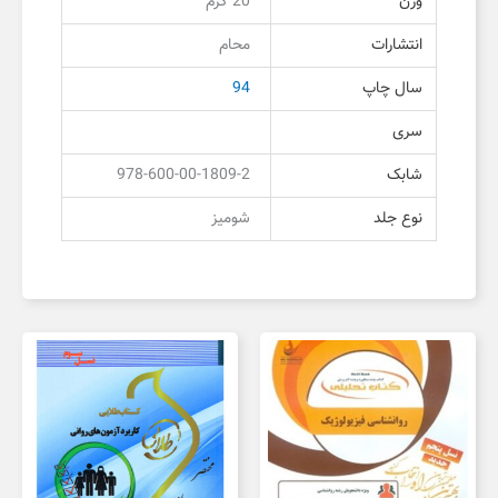
وزن
20 گرم
انتشارات
محام
سال چاپ
94
سری
شابک
978-600-00-1809-2
نوع جلد
شومیز