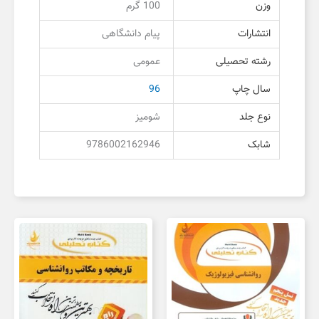
وزن
100 گرم
انتشارات
پیام دانشگاهی
رشته تحصیلی
عمومی
سال چاپ
96
نوع جلد
شومیز
شابک
9786002162946