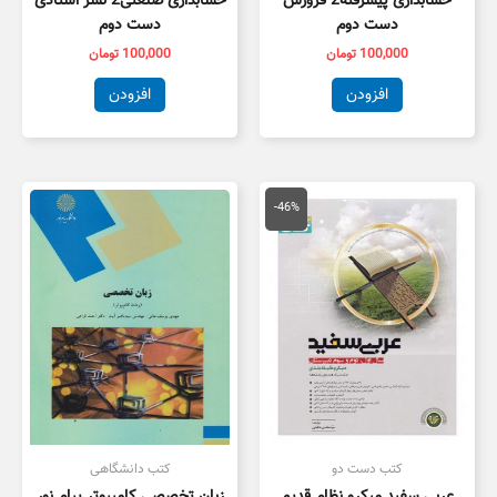
حسابداری پیشرفته2 فروزش
حسابداری صنعتی2 نشر استادی
دست دوم
دست دوم
100,000
تومان
100,000
تومان
افزودن
افزودن
قیمت
قیمت
اصلی
فعلی
-46%
175,000 تومان
95,000 تومان
بود.
است.
کتب دست دو
کتب دانشگاهی
عربی سفید میکرو نظام قدیم
زبان تخصصی کامپیوتر پیام نور