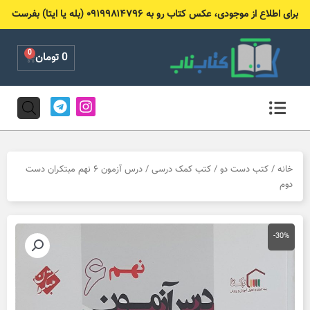
رش
برای اطلاع از موجودی، عکس کتاب رو به ۰۹۱۹۹۸۱۴۷۹۶ (بله یا ایتا) بفرست
ه
حتوا
0
Cart
0
تومان
T
I
e
n
l
s
e
t
g
a
r
g
خانه
/
کتب دست دو
/
کتب کمک درسی
/ درس آزمون ۶ نهم مبتکران دست
a
r
دوم
m
a
m
-30%