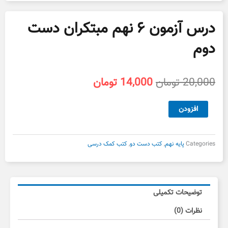
درس آزمون ۶ نهم مبتکران دست
دوم
قیمت
قیمت
20,000
تومان
14,000
تومان
اصلی
فعلی
20,000 تومان
14,000 تومان
درس
افزودن
بود.
است.
آزمون
۶
نهم
Categories
پایه نهم
,
کتب دست دو
,
کتب کمک درسی
مبتکران
دست
دوم
عدد
توضیحات تکمیلی
نظرات (0)