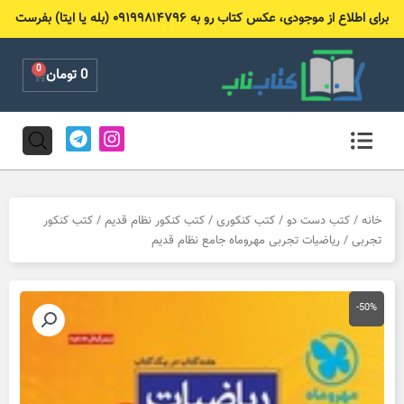
رش
برای اطلاع از موجودی، عکس کتاب رو به ۰۹۱۹۹۸۱۴۷۹۶ (بله یا ایتا) بفرست
ه
حتوا
0
Cart
0
تومان
T
I
e
n
l
s
e
t
g
a
r
g
خانه
/
کتب دست دو
/
کتب کنکوری
/
کتب کنکور نظام قدیم
/
کتب کنکور
a
r
تجربی
/ ریاضیات تجربی مهروماه جامع نظام قدیم
m
a
m
-50%