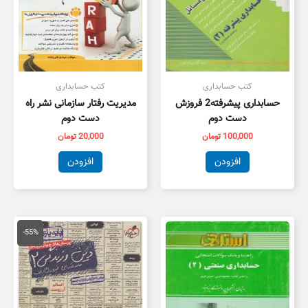
کتب حسابداری
کتب حسابداری
حسابداری پیشرفته2 فروزش
مدیریت رفتار سازمانی نشر راه
دست دوم
دست دوم
100,000
تومان
20,000
تومان
افزودن
افزودن
قیمت
قیمت
اصلی
فعلی
-55%
55,000 تومان
5,000
بود.
است.