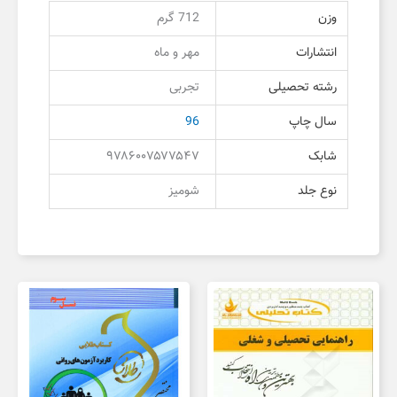
وزن
712 گرم
انتشارات
مهر و ماه
رشته تحصیلی
تجربی
سال چاپ
96
شابک
۹۷۸۶۰۰۷۵۷۷۵۴۷
نوع جلد
شومیز