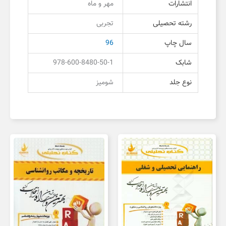
انتشارات
مهر و ماه
رشته تحصیلی
تجربی
سال چاپ
96
شابک
978-600-8480-50-1
نوع جلد
شومیز