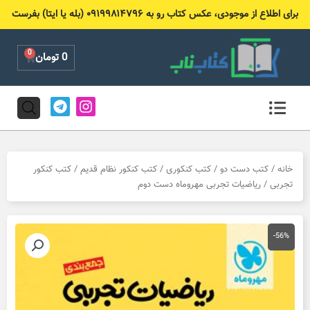
رش
برای اطلاع از موجودی، عکس کتاب رو به ۰۹۱۹۹۸۱۴۷۹۶ (بله یا ایتا) بفرست
ه
حتوا
0
Cart
0
تومان
T
I
e
n
l
s
e
t
g
a
r
g
خانه
/
کتب دست دو
/
کتب کنکوری
/
کتب کنکور نظام قدیم
/
کتب کنکور
a
r
تجربی
/ ریاضیات تجربی مهروماه دست دوم
m
a
m
-56%