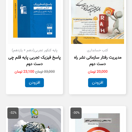
کتب حسابداری
پایه کنکور تجربی(دهم + یازدهم)
مدیریت رفتار سازمانی نشر راه
پاسخ فیزیک تجربی پایه قلم چی
دست دوم
دست دوم
20,000
تومان
33,000
تومان
23,100
تومان
افزودن
افزودن
قیمت
قیمت
قیمت
قیمت
اصلی
فعلی
اصلی
فعلی
-32%
-30%
18,000 تومان
12,600 تومان
110,000 تومان
,000
بود.
است.
بود.
است.