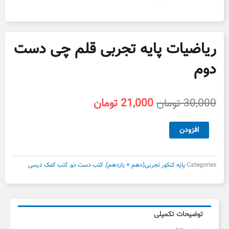
ریاضیات پایه تجربی قلم چی دست
دوم
قیمت
قیمت
30,000
تومان
21,000
تومان
اصلی
فعلی
30,000 تومان
21,000 تومان
ریاضیات
افزودن
بود.
است.
پایه
تجربی
قلم
Categories
پایه کنکور تجربی(دهم + یازدهم)
,
کتب دست دو
,
کتب کمک درسی
چی
دست
دوم
عدد
توضیحات تکمیلی