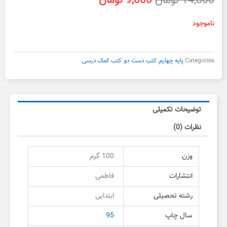
14,000
تومان
9,800
تومان
اصلی
فعلی
14,000 تومان
9,800 تومان
ناموجود
بود.
است.
Categories
پایه چهارم
,
کتب دست دو
,
کتب کمک درسی
توضیحات تکمیلی
نظرات (0)
وزن
100 گرم
انتشارات
فاطمی
رشته تحصیلی
ابتدایی
سال چاپ
95