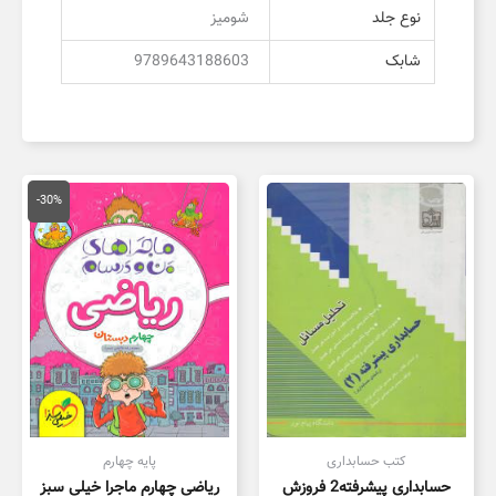
نوع جلد
شومیز
شابک
9789643188603
قیمت
قیمت
اصلی
فعلی
-30%
35,000 تومان
4,500
بود.
است.
کتب حسابداری
پایه چهارم
حسابداری پیشرفته2 فروزش
ریاضی چهارم ماجرا خیلی سبز