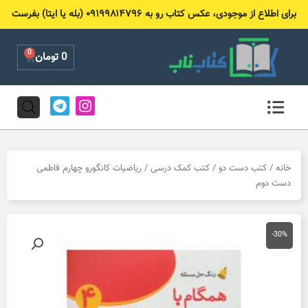
رش
برای اطلاع از موجودی، عکس کتاب رو به ۰۹۱۹۹۸۱۴۷۹۶ (بله یا ایتا) بفرست
ه
حتوا
0
Cart
0
تومان
T
I
e
n
l
s
e
t
g
a
r
g
خانه
/
کتب دست دو
/
کتب کمک درسی
/ ریاضیات کانگورو چهارم فاطمی
a
r
دست دوم
m
a
m
-30%