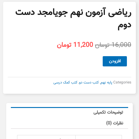
ریاضی آزمون نهم جویامجد دست
دوم
قیمت
قیمت
16,000
تومان
11,200
تومان
اصلی
فعلی
16,000 تومان
11,200 تومان
ریاضی
افزودن
بود.
است.
آزمون
نهم
جویامجد
Categories
پایه نهم
,
کتب دست دو
,
کتب کمک درسی
دست
دوم
عدد
توضیحات تکمیلی
نظرات (0)