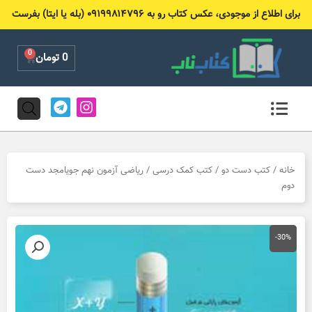
رش
برای اطلاع از موجودی، عکس کتاب رو به ۰۹۱۹۹۸۱۴۷۹۶ (بله یا ایتا) بفرست
ه
حتوا
0
Cart
0
تومان
T
I
e
n
l
s
e
t
g
a
r
g
خانه
/
کتب دست دو
/
کتب کمک درسی
/ ریاضی آزمون نهم جویامجد دست
a
r
دوم
m
a
m
-30%