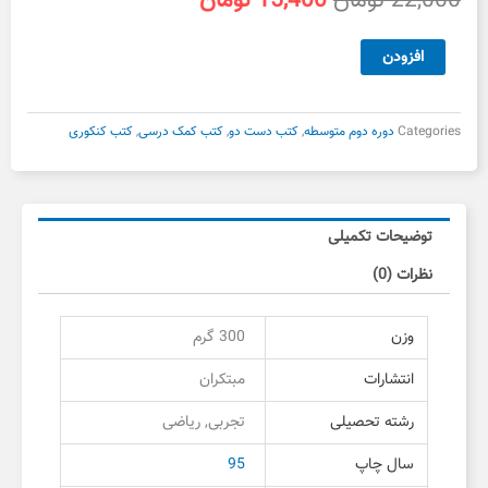
22,000
تومان
15,400
تومان
اصلی
فعلی
22,000 تومان
15,400 تومان
ریاضی
افزودن
بود.
است.
دهم
شهاب
مبتکران
Categories
دوره دوم متوسطه
,
کتب دست دو
,
کتب کمک درسی
,
کتب کنکوری
دست
دوم
عدد
توضیحات تکمیلی
نظرات (0)
وزن
300 گرم
انتشارات
مبتکران
رشته تحصیلی
تجربی, ریاضی
سال چاپ
95