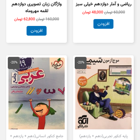
ریاضی و آمار دوازدهم خیلی سبز
واژگان زبان تصویری دوازدهم
لقمه مهروماه
60,000
تومان
48,000
تومان
160,000
تومان
62,800
تومان
افزودن
افزودن
قیمت
قیمت
قیمت
قیمت
اصلی
فعلی
اصلی
فعلی
-20%
-20%
105,000 تومان
84,000 تومان
126,000 تومان
بود.
است.
بود.
است.
پایه کنکور تجربی(دهم + یازدهم)
جامع کنکور انسانی(دهم + یازدهم +