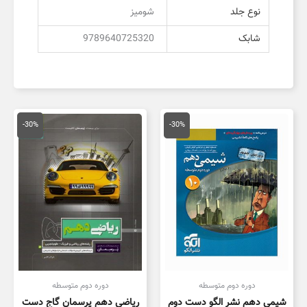
نوع جلد
شومیز
شابک
9789640725320
قیمت
قیمت
قیمت
قیمت
اصلی
فعلی
اصلی
فعلی
-30%
-30%
36,000 تومان
25,200 تومان
21,000 تومان
4,700
بود.
است.
بود.
است.
دوره دوم متوسطه
دوره دوم متوسطه
شیمی دهم نشر الگو دست دوم
ریاضی دهم پرسمان گاج دست