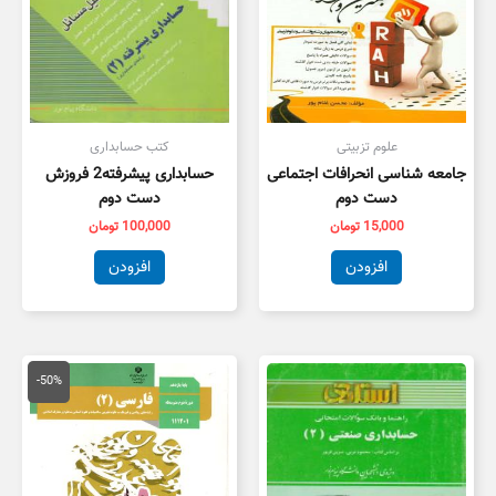
علوم تزبیتی
کتب حسابداری
جامعه شناسی انحرافات اجتماعی
حسابداری پیشرفته2 فروزش
دست دوم
دست دوم
15,000
تومان
100,000
تومان
افزودن
افزودن
قیمت
قیمت
اصلی
فعلی
-50%
100,000 تومان
,000
بود.
است.