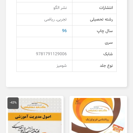
انتشارات
نشر الگو
رشته تحصیلی
تجربی, ریاضی
سال چاپ
96
سری
شابک
9781791129006
نوع جلد
شومیز
قیمت
قیمت
اصلی
فعلی
-43%
150,000 تومان
,000
بود.
است.