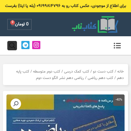
رش
برای اطلاع از موجودی، عکس کتاب رو به ۰۹۱۹۹۸۱۴۷۹۶ (بله یا ایتا) بفرست
ه
حتوا
0
Cart
0
تومان
T
I
e
n
l
s
e
t
g
a
r
g
خانه
/
کتب دست دو
/
کتب کمک درسی
/
کتب دوم متوسطه
/
کتب پایه
a
r
دهم
/
کتب دهم ریاضی
/ ریاضی دهم نشر الگو دست دوم
m
a
m
-40%