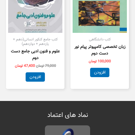
کتب دانشگاهی
کتب جامع کنکور انسانی(دهم +
یازدهم + دوازدهم)
زبان تخصصی کامپیوتر پیام نور
علوم و فنون ادبی جامع دست
دست دوم
دوم
100,000
تومان
79,000
تومان
47,400
تومان
افزودن
افزودن
نماد های اعتماد