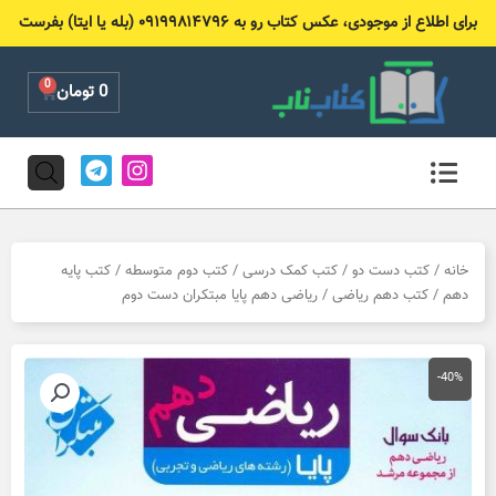
رش
برای اطلاع از موجودی، عکس کتاب رو به ۰۹۱۹۹۸۱۴۷۹۶ (بله یا ایتا) بفرست
ه
حتوا
0
Cart
0
تومان
T
I
e
n
l
s
e
t
g
a
r
g
خانه
/
کتب دست دو
/
کتب کمک درسی
/
کتب دوم متوسطه
/
کتب پایه
a
r
دهم
/
کتب دهم ریاضی
/ ریاضی دهم پایا مبتکران دست دوم
m
a
m
-40%