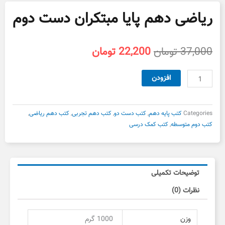
ریاضی دهم پایا مبتکران دست دوم
قیمت
قیمت
37,000
تومان
22,200
تومان
اصلی
فعلی
37,000 تومان
22,200 تومان
ریاضی
افزودن
بود.
است.
دهم
پایا
مبتکران
Categories
کتب پایه دهم
,
کتب دست دو
,
کتب دهم تجربی
,
کتب دهم ریاضی
,
دست
کتب دوم متوسطه
,
کتب کمک درسی
دوم
عدد
توضیحات تکمیلی
نظرات (0)
وزن
1000 گرم