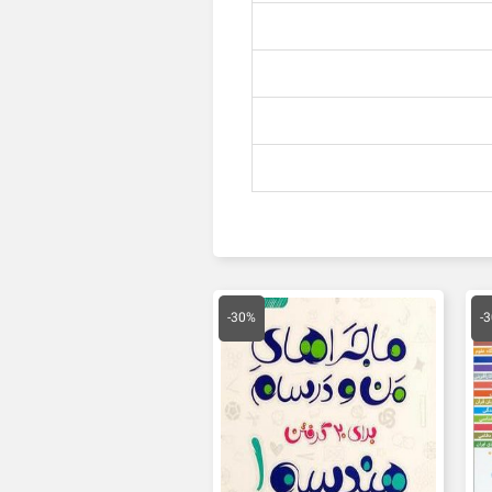
یمت
قیمت
قیمت
علی
اصلی
فعلی
-30%
-
24,500 تومان
19,500 تومان
13,650 تومان
ست.
بود.
است.