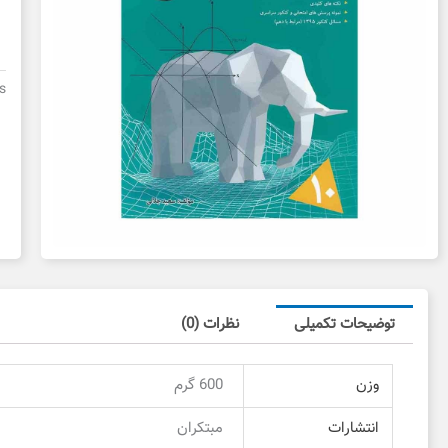
ر
د
یگ
مب
s
د
د
ع
توضیحات تکمیلی
نظرات (0)
وزن
600 گرم
انتشارات
مبتکران