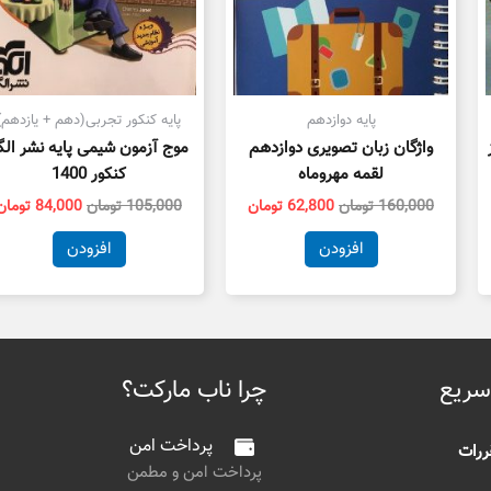
پایه دوازدهم
پایه کنکور تجربی(دهم + یازدهم)
واژگان زبان تصویری دوازدهم
موج آزمون شیمی پایه نشر الگ
لقمه مهروماه
کنکور 1400
160,000
تومان
62,800
تومان
105,000
تومان
84,000
تومان
افزودن
افزودن
سریع
چرا ناب مارکت؟
پرداخت امن
ررات
پرداخت امن و مطمن