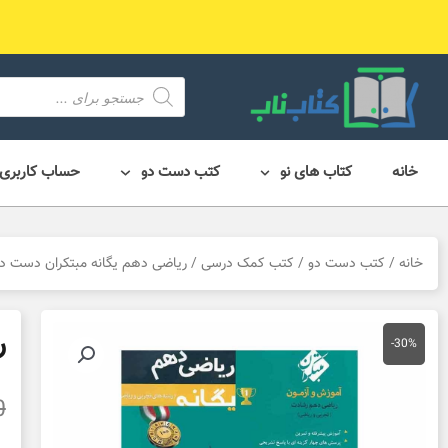
رش
ه
حتوا
محصول
search
خانه
کتاب های نو
کتب دست دو
حساب کاربری
خانه
/
کتب دست دو
/
کتب کمک درسی
/ ریاضی دهم یگانه مبتکران دست د
ر
-30%
0