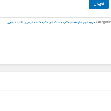
30,000 تومان
21,000 تومان
یاضی
افزودن
بود.
است.
هم
انه
تکران
Categorie
دوره دوم متوسطه
,
کتب دست دو
,
کتب کمک درسی
,
کتب کنکوری
ست
وم
دد