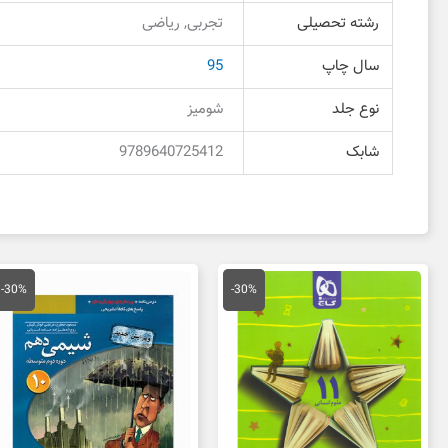
رشته تحصیلی
تجربی, ریاضی
سال چاپ
95
نوع جلد
شومیز
شابک
9789640725412
قیمت
قیمت
قیمت
قی
اصلی
فعلی
اصلی
فع
-30%
-30%
59,000 تومان
41,300 تومان
36,000 تومان
بود.
است.
بود.
اس