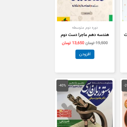
دوره دوم متوسطه
ت
هندسه دهم ماجرا دست دوم
19,500
تومان
13,650
تومان
افزودن
قیمت
قیمت
قیمت
فعلی
اصلی
فعلی
-40%
-
مان
84,000 تومان
75,000 تومان
45,000 تومان
است.
بود.
است.