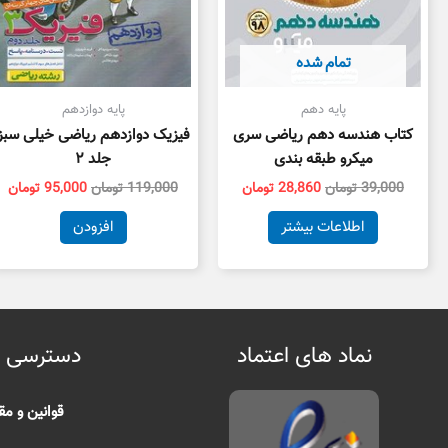
تمام شده
پایه دهم
پایه دوازدهم
کتاب هندسه دهم ریاضی سری
فیزیک دوازدهم ریاضی خیلی سبز
میکرو طبقه بندی
جلد ۲
39,000
تومان
28,860
تومان
119,000
تومان
95,000
تومان
اطلاعات بیشتر
افزودن
نماد های اعتماد
دسترسی 
قوانین و مق